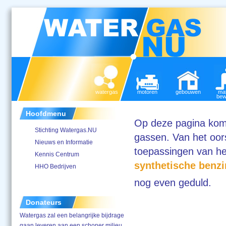
watergas
motoren
gebouwen
mat
bew
Hoofdmenu
Op deze pagina komt
Stichting Watergas.NU
gassen. Van het oor
Nieuws en Informatie
toepassingen van h
Kennis Centrum
synthetische benzi
HHO Bedrijven
nog even geduld.
Donateurs
Watergas zal een belangrijke bijdrage
gaan leveren aan een schoner milieu.