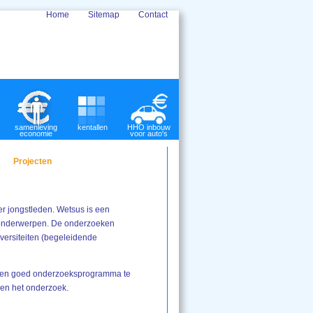
Home
Sitemap
Contact
samenleving
kentallen
HHO inbouw
economie
voor auto's
Projecten
 jongstleden. Wetsus is een
n onderwerpen. De onderzoeken
ersiteiten (begeleidende
g een goed onderzoeksprogramma te
O en het onderzoek.