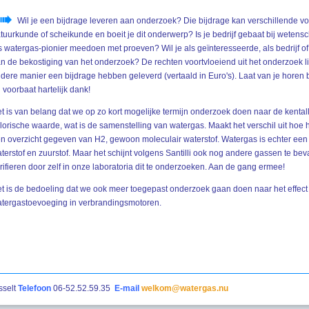
Wil je een bijdrage leveren aan onderzoek? Die bijdrage kan verschillende v
tuurkunde of scheikunde en boeit je dit onderwerp? Is je bedrijf gebaat bij wetensc
s watergas-pionier meedoen met proeven? Wil je als geïnteresseerde, als bedrijf of 
n de bekostiging van het onderzoek? De rechten voortvloeiend uit het onderzoek lig
dere manier een bijdrage hebben geleverd (vertaald in Euro's). Laat van je horen 
j voorbaat hartelijk dank!
t is van belang dat we op zo kort mogelijke termijn onderzoek doen naar de kental
lorische waarde, wat is de samenstelling van watergas. Maakt het verschil uit hoe
n overzicht gegeven van H2, gewoon moleculair waterstof. Watergas is echter een
terstof en zuurstof. Maar het schijnt volgens Santilli ook nog andere gassen te be
rifieren door zelf in onze laboratoria dit te onderzoeken. Aan de gang ermee!
t is de bedoeling dat we ook meer toegepast onderzoek gaan doen naar het effect
tergastoevoeging in verbrandingsmotoren.
sselt
Telefoon
06-52.52.59.35
E-mail
welkom@watergas.nu