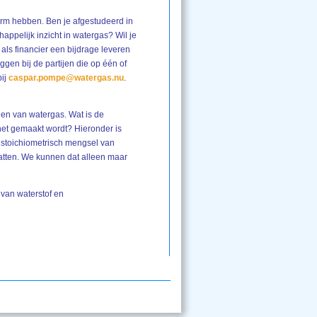
orm hebben. Ben je afgestudeerd in
happelijk inzicht in watergas? Wil je
als financier een bijdrage leveren
gen bij de partijen die op één of
bij
caspar.pompe@watergas.nu
.
len van watergas. Wat is de
 het gemaakt wordt? Hieronder is
 stoichiometrisch mengsel van
vatten. We kunnen dat alleen maar
 van waterstof en