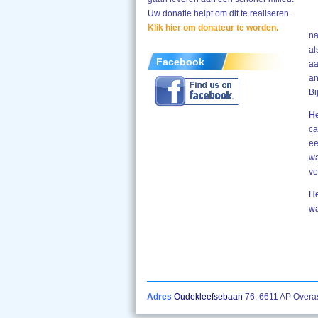
Uw donatie helpt om dit te realiseren.
Klik hier om donateur te worden.
na
al
Facebook
aa
an
Bi
He
ca
ee
wa
ve
He
wa
Adres
Oudekleefsebaan
76, 6611 AP Overa