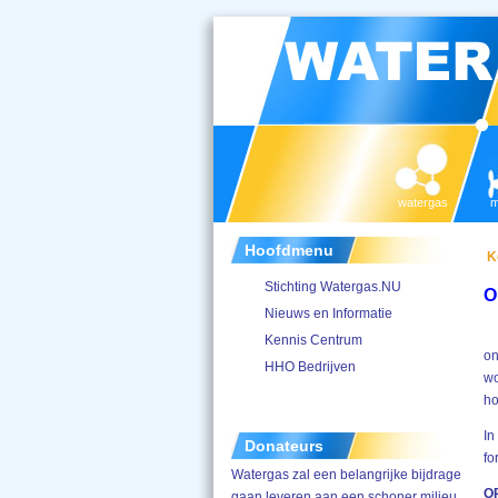
watergas
m
Hoofdmenu
K
Stichting Watergas.NU
O
Nieuws en Informatie
Kennis Centrum
on
HHO Bedrijven
wo
ho
In
Donateurs
fo
Watergas zal een belangrijke bijdrage
O
gaan leveren aan een schoner milieu.