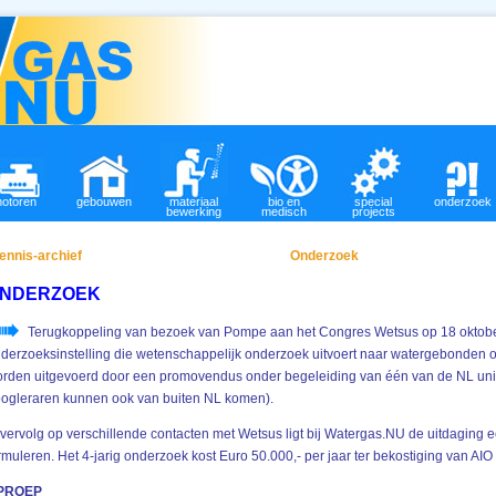
otoren
gebouwen
materiaal
bio en
special
onderzoek
bewerking
medisch
projects
ennis-archief
Onderzoek
NDERZOEK
Terugkoppeling van bezoek van Pompe aan het Congres Wetsus op 18 oktober
derzoeksinstelling die wetenschappelijk onderzoek uitvoert naar watergebonde
rden uitgevoerd door een promovendus onder begeleiding van één van de NL univ
ogleraren kunnen ook van buiten NL komen).
 vervolg op verschillende contacten met Wetsus ligt bij Watergas.NU de uitdagin
rmuleren. Het 4-jarig onderzoek kost Euro 50.000,- per jaar ter bekostiging van AI
PROEP